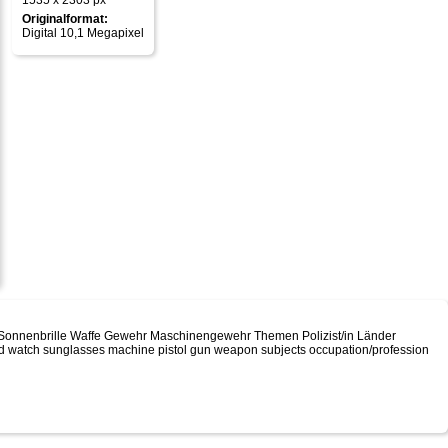
1535 x 2303 px
Originalformat:
Digital 10,1 Megapixel
ng Sonnenbrille Waffe Gewehr Maschinengewehr Themen Polizist/in Länder
rd watch sunglasses machine pistol gun weapon subjects occupation/profession