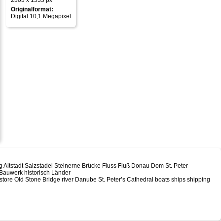
2303 x 1535 px
Originalformat:
Digital 10,1 Megapixel
 Altstadt Salzstadel Steinerne Brücke Fluss Fluß Donau Dom St. Peter
Bauwerk historisch Länder
 store Old Stone Bridge river Danube St. Peter’s Cathedral boats ships shipping