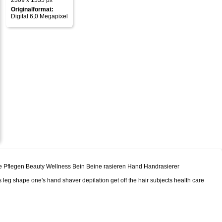
2309 x 1535 px
Originalformat:
Digital 6,0 Megapixel
Pflegen Beauty Wellness Bein Beine rasieren Hand Handrasierer
eg shape one's hand shaver depilation get off the hair subjects health care