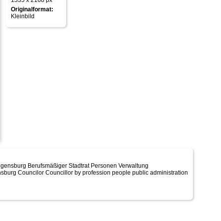
1535 x 2168 px
Originalformat:
Kleinbild
Regensburg Berufsmäßiger Stadtrat Personen Verwaltung
sburg Councilor Councillor by profession people public administration