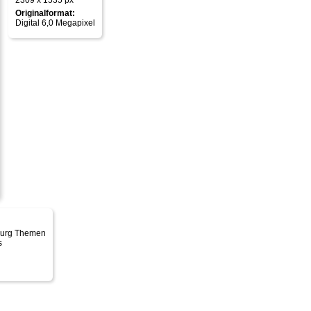
2309 x 1535 px
Originalformat:
Digital 6,0 Megapixel
sburg Themen
s