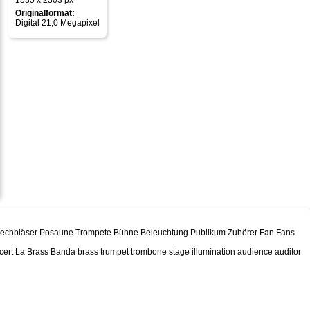
1535 x 2303 px
Originalformat:
Digital 21,0 Megapixel
 Blechbläser Posaune Trompete Bühne Beleuchtung Publikum Zuhörer Fan Fans
ncert La Brass Banda brass trumpet trombone stage illumination audience auditor