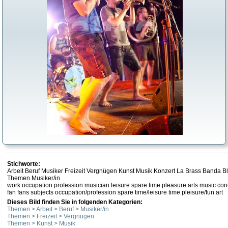
Stichworte:
Arbeit Beruf Musiker Freizeit Vergnügen Kunst Musik Konzert La Brass Banda
Themen Musiker/in
work occupation profession musician leisure spare time pleasure arts music co
fan fans subjects occupation/profession spare time/leisure time pleisure/fun art
Dieses Bild finden Sie in folgenden Kategorien:
Themen > Arbeit > Beruf > Musiker/in
Themen > Freizeit > Vergnügen
Themen > Kunst > Musik