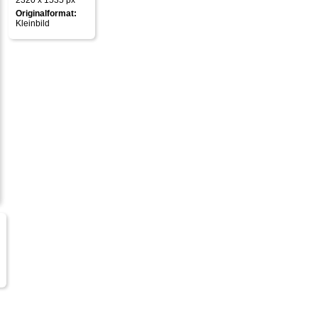
2320 x 1535 px
Originalformat:
Kleinbild