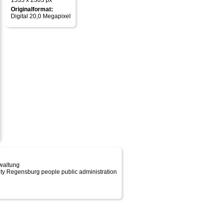
1535 x 2303 px
Originalformat:
Digital 20,0 Megapixel
rwaltung
ity Regensburg people public administration