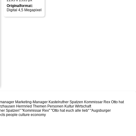
2295 x 1535 px
Originalformat:
Digital 4,5 Megapixel
manager Marketing-Manager Kastelruther Spatzen Kommissar Rex Otto hat
erzhausen Herrnried Themen Personen Kultur Wirtschaft
r Spatzen" "Kommissar Rex" "Otto hat euch alle lieb" "Augsburger
ects people culture economy