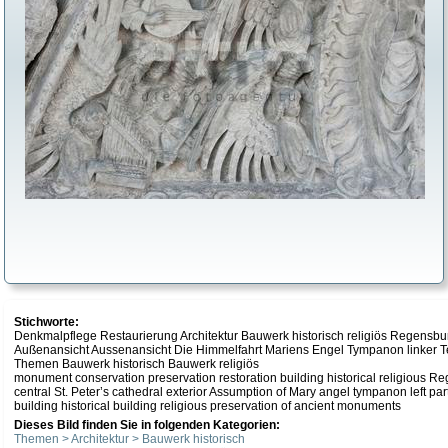
Stichworte:
Denkmalpflege Restaurierung Architektur Bauwerk historisch religiös Regensburg
Außenansicht Aussenansicht Die Himmelfahrt Mariens Engel Tympanon linker Teil
Themen Bauwerk historisch Bauwerk religiös
monument conservation preservation restoration building historical religious Reg
central St. Peter’s cathedral exterior Assumption of Mary angel tympanon left p
building historical building religious preservation of ancient monuments
Dieses Bild finden Sie in folgenden Kategorien:
Themen > Architektur > Bauwerk historisch