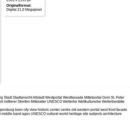
2303 x 1535 px
Originalformat:
Digital 21,0 Megapixel
 Stadt Stadtansicht Altstadt Westportal Westfassade Mittelportal Dom St. Peter
 mittlerer Streifen Mittelalter UNESCO Welterbe Weltkulturerbe Welterbestätte
ensburg town city view historic center centre old western portal west front facade
art middle band ages UNESCO cultural world heritage site subjects architecture