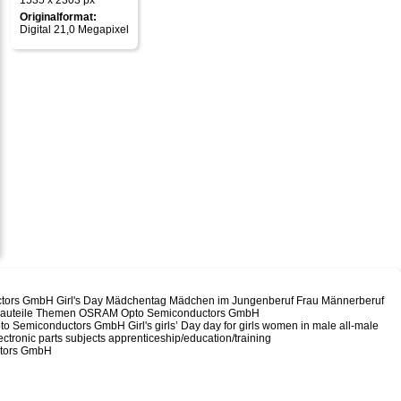
1535 x 2303 px
Originalformat:
Digital 21,0 Megapixel
ctors GmbH Girl's Day Mädchentag Mädchen im Jungenberuf Frau Männerberuf
he Bauteile Themen OSRAM Opto Semiconductors GmbH
Semiconductors GmbH Girl's girls’ Day day for girls women in male all-male
lectronic parts subjects apprenticeship/education/training
ctors GmbH